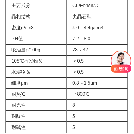
主要成分
Cu/Fe/Mn/O
晶相结构
尖晶石型
密度g/cm3
4.0～4.4g/cm3
PH值
7.2～8.0
吸油量g/100g
28～32
105℃挥发物％
＜0.5
水溶物％
＜0.5
细度μm
0.8～1.5μm
耐热℃
＜800℃
耐光性
8
耐酸性
5
耐碱性
5